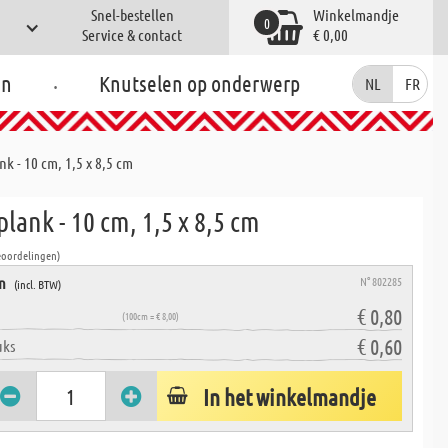
Snel-bestellen
Winkelmandje
0
Service & contact
€ 0,00
.
en
Knutselen op onderwerp
NL
FR
k - 10 cm, 1,5 x 8,5 cm
lank - 10 cm, 1,5 x 8,5 cm
eoordelingen)
en
N° 802285
(incl. BTW)
€ 0,80
(100cm = € 8,00)
€ 0,60
uks
In het winkelmandje