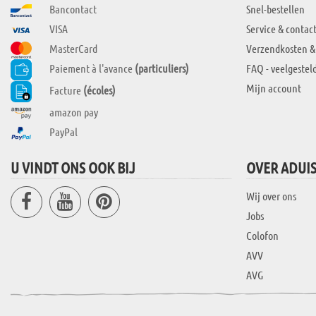
Bancontact
Snel-bestellen
VISA
Service & contac
MasterCard
Verzendkosten &
Paiement à l'avance
(particuliers)
FAQ - veelgestel
Mijn account
Facture
(écoles)
amazon pay
PayPal
U VINDT ONS OOK BIJ
OVER ADUI
Wij over ons
Jobs
Colofon
AVV
AVG