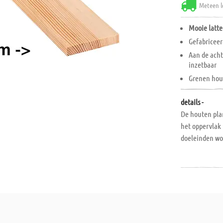
Meteen l
Mooie latt
Gefabriceer
Aan de acht
inzetbaar
Grenen hou
details -
De houten pla
het oppervlak 
doeleinden wor