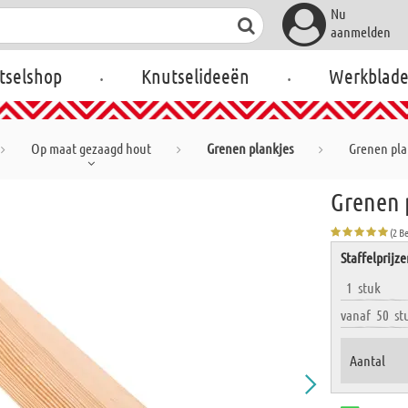
Nu
aanmelden
.
.
tselshop
Knutselideeën
Werkblad
Op maat gezaagd hout
Grenen plankjes
Grenen plan
Grenen p
(2 B
Staffelprijz
1
stuk
vanaf
50
st
Aantal