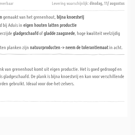
everbaar
Levering waarschijnlijk:
dinsdag, 11/ augustus
en
gemaakt van het grenenhout,
bijna knoestvrij
d bij Aduis in
eigen houten latten productie
erzijde
gladgeschaafd
of
gladde zaagsnede
, hoge kwaliteit veelzijdig
ten planken zijn
natuurproducten -> neem de tolerantiemaat
in acht.
nk van grenenhout komt uit eigen productie. Het is goed gedroogd en
is gladgeschaafd. De plank is bijna knoestvrij en kan voor verschillende
den gebruikt. Ideaal voor doe-het-zelvers.