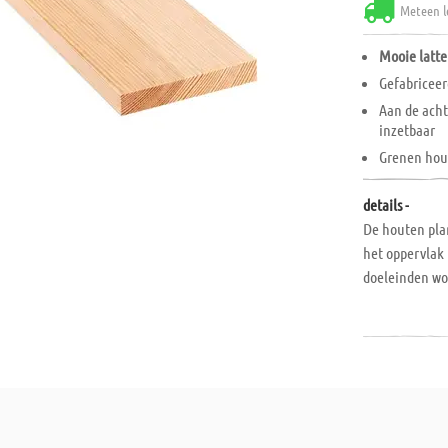
Meteen l
Mooie latt
Gefabriceer
Aan de acht
inzetbaar
Grenen hou
details -
De houten pla
het oppervlak 
doeleinden wor