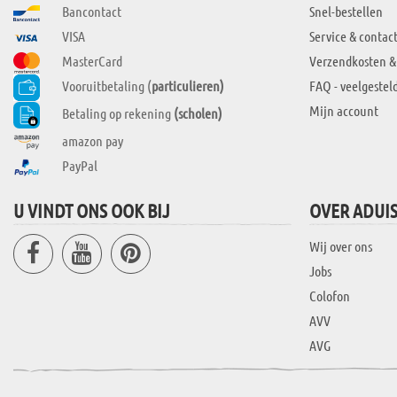
Bancontact
Snel-bestellen
VISA
Service & contac
MasterCard
Verzendkosten &
Vooruitbetaling (
particulieren)
FAQ - veelgestel
Mijn account
Betaling op rekening
(scholen)
amazon pay
PayPal
U VINDT ONS OOK BIJ
OVER ADUI
Wij over ons
Jobs
Colofon
AVV
AVG