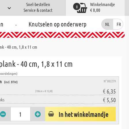
Snel-bestellen
Winkelmandje
0
Service & contact
€ 0,00
.
en
Knutselen op onderwerp
NL
FR
k - 40 cm, 1,8 x 11 cm
lank - 40 cm, 1,8 x 11 cm
eoordelingen)
en
N° 802279
(incl. BTW)
€ 6,35
(100cm = € 15,88)
€ 5,50
uks
In het winkelmandje