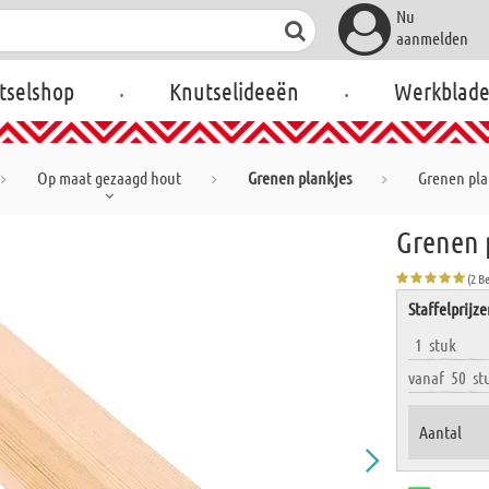
Nu
aanmelden
.
.
tselshop
Knutselideeën
Werkblad
Op maat gezaagd hout
Grenen plankjes
Grenen plan
Grenen p
(2 B
Staffelprijz
1
stuk
vanaf
50
st
Aantal