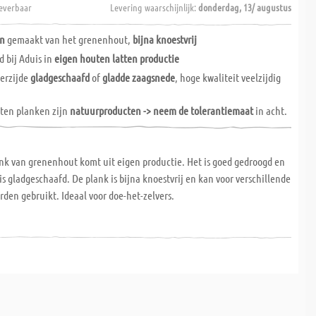
everbaar
Levering waarschijnlijk:
donderdag, 13/ augustus
en
gemaakt van het grenenhout,
bijna knoestvrij
d bij Aduis in
eigen houten latten productie
erzijde
gladgeschaafd
of
gladde zaagsnede
, hoge kwaliteit veelzijdig
ten planken zijn
natuurproducten -> neem de tolerantiemaat
in acht.
nk van grenenhout komt uit eigen productie. Het is goed gedroogd en
is gladgeschaafd. De plank is bijna knoestvrij en kan voor verschillende
den gebruikt. Ideaal voor doe-het-zelvers.