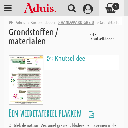
0
Aduis
> Knutselideeën
> HANDVAARDIGHEID
> Grondstoffen / m
Grondstoffen /
- 4 -
materialen
Knutselideeën
Knutselidee
Een weidetafereel plakken -
Ontdek de natuur! Verzamel grassen, bladeren en bloemen in de