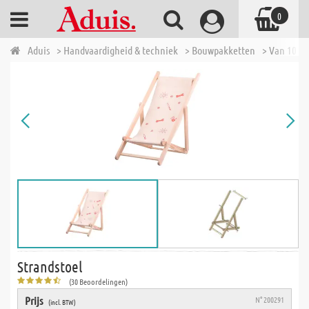
0
Aduis
> Handvaardigheid & techniek
> Bouwpakketten
> Van 10 tot
Strandstoel
(30 Beoordelingen)
Prijs
N° 200291
(incl. BTW)