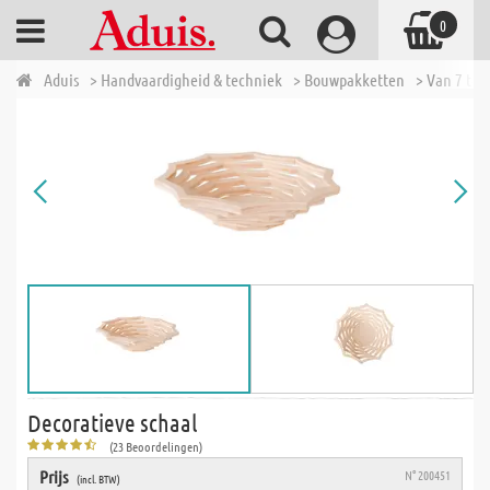
0
Aduis
> Handvaardigheid & techniek
> Bouwpakketten
> Van 7 tot 
Decoratieve schaal
(23 Beoordelingen)
Prijs
N° 200451
(incl. BTW)