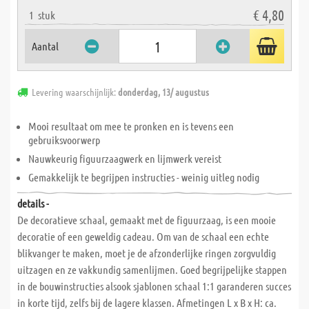
€ 4,80
1
stuk
Aantal
Levering waarschijnlijk:
donderdag, 13/ augustus
Mooi resultaat om mee te pronken en is tevens een
gebruiksvoorwerp
Nauwkeurig figuurzaagwerk en lijmwerk vereist
Gemakkelijk te begrijpen instructies - weinig uitleg nodig
details -
De decoratieve schaal, gemaakt met de figuurzaag, is een mooie
decoratie of een geweldig cadeau. Om van de schaal een echte
blikvanger te maken, moet je de afzonderlijke ringen zorgvuldig
uitzagen en ze vakkundig samenlijmen. Goed begrijpelijke stappen
in de bouwinstructies alsook sjablonen schaal 1:1 garanderen succes
in korte tijd, zelfs bij de lagere klassen. Afmetingen L x B x H: ca.