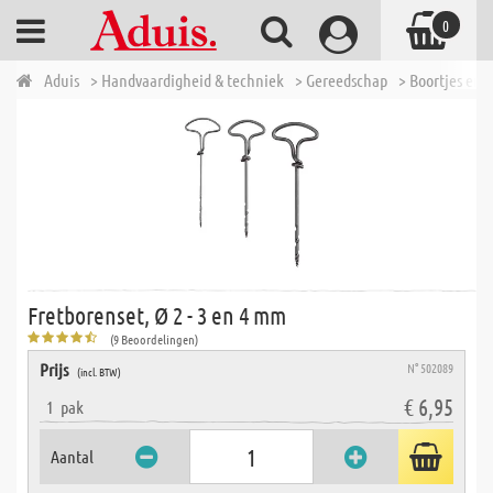
0
Aduis
> Handvaardigheid & techniek
> Gereedschap
> Boortjes en b
Fretborenset, Ø 2 - 3 en 4 mm
(9 Beoordelingen)
Prijs
N° 502089
(incl. BTW)
€ 6,95
1
pak
Aantal