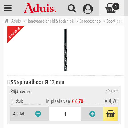
0
Aduis
> Handvaardigheid & techniek
> Gereedschap
> Boortjes en b
Uitverkoop
HSS spiraalboor Ø 12 mm
Prijs
N° 501909
(incl. BTW)
€ 4,70
in plaats van
€ 6,70
1
stuk
Aantal