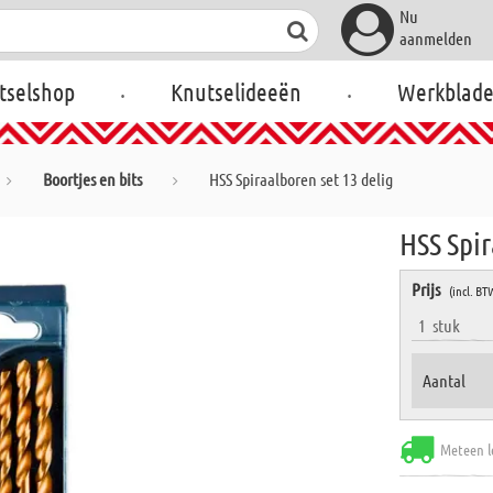
Nu
aanmelden
.
.
tselshop
Knutselideeën
Werkblad
Boortjes en bits
HSS Spiraalboren set 13 delig
HSS Spir
Prijs
(incl. BT
1
stuk
Aantal
Meteen l