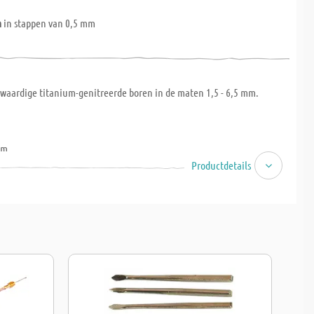
m
in stappen van 0,5 mm
gwaardige titanium-genitreerde boren in de maten 1,5 - 6,5 mm.
mm
mm
Productdetails
mm
mm
mm
mm
mm
mm
mm
mm
mm
mm