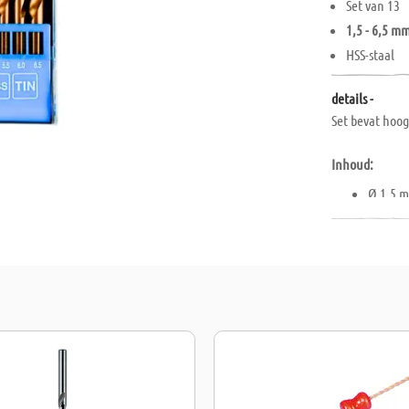
Set van 13
1,5 - 6,5 m
HSS-staal
details -
Set bevat hoo
Inhoud:
Ø 1,5 
Ø 2,0 
Ø 2,5 
Ø 3,0 
Ø 3,2 
Ø 3,5 
Ø 4,0 
Ø 4,5 
Ø 4,8 
Ø 5,0 
Ø 5,5 
Ø 6,0 