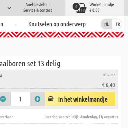
Snel-bestellen
Winkelmandje
0
Service & contact
€ 0,00
.
en
Knutselen op onderwerp
NL
FR
aalboren set 13 delig
N° 503252
W)
€ 6,40
In het winkelmandje
everbaar
Levering waarschijnlijk:
donderdag, 13/ augustus