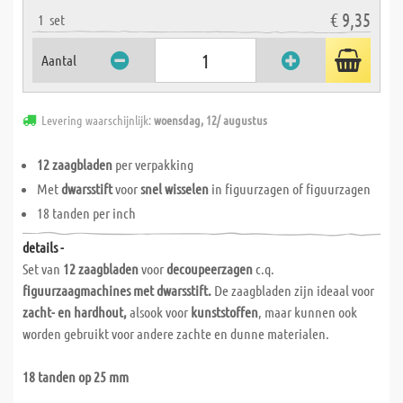
€ 9,35
1
set
Aantal
Levering waarschijnlijk:
woensdag, 12/ augustus
12 zaagbladen
per verpakking
Met
dwarsstift
voor
snel wisselen
in figuurzagen of figuurzagen
18 tanden per inch
details -
Set van
12 zaagbladen
voor
decoupeerzagen
c.q.
figuurzaagmachines met dwarsstift.
De zaagbladen zijn ideaal voor
zacht- en hardhout,
alsook voor
kunststoffen
, maar kunnen ook
worden gebruikt voor andere zachte en dunne materialen.
18 tanden op 25 mm