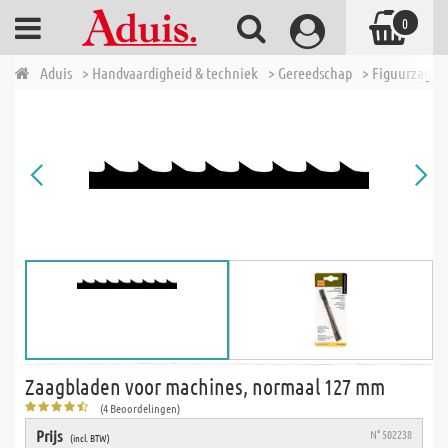
0
Aduis
> Handvaardigheid & techniek
> Gereedschap
> Figuurzagen
Zaagbladen voor machines, normaal 127 mm
(4 Beoordelingen)
Prijs
N° 502238
(incl. BTW)