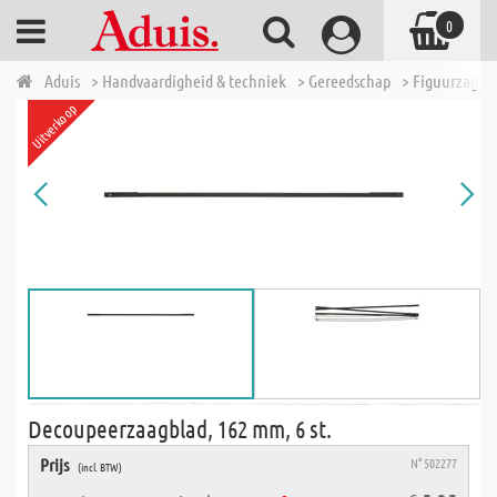
0
Aduis
> Handvaardigheid & techniek
> Gereedschap
> Figuurzagen
Uitverkoop
Decoupeerzaagblad, 162 mm, 6 st.
Prijs
N° 502277
(incl. BTW)