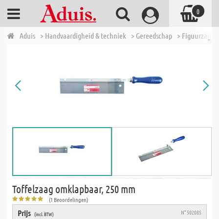
0
Aduis
> Handvaardigheid & techniek
> Gereedschap
> Figuurzagen
Toffelzaag omklapbaar, 250 mm
(1 Beoordelingen)
Prijs
N° 502085
(incl. BTW)