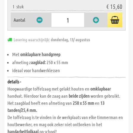
€ 15,60
1
stuk
Aantal
Levering waarschijnlijk:
donderdag, 13/ augustus
Met
omklapbare handgreep
afmeting z
aagblad:
250 x 55 mm
ideaal voor handwerklessen
details -
Hoogwaardige toffelzaag met gelakt houten en
omklapbaar
handvat. Hierdoor kan de zaag aan
beide zijden
worden gebruikt.
Het zaagblad heeft een afmeting van
250 x 55 mm
en
13
tanden/25,4 mm.
De toffelzaag is te vinden in de werkplaats van elke timmerman en
houtbewerker, en mag ook zeker niet ontbreken in het
handarbeitlolkaal
op school!