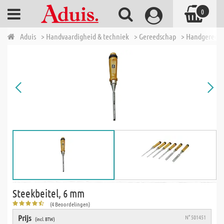
0
Aduis
> Handvaardigheid & techniek
> Gereedschap
> Handgereed
Steekbeitel, 6 mm
(4 Beoordelingen)
Prijs
N° 501451
(incl. BTW)