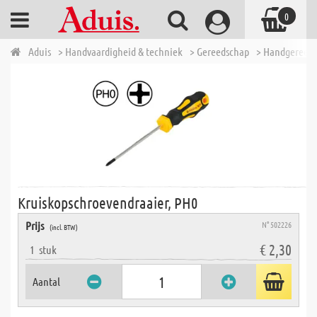
0
Aduis
> Handvaardigheid & techniek
> Gereedschap
> Handgereed
Kruiskopschroevendraaier, PH0
Prijs
N° 502226
(incl. BTW)
€ 2,30
1
stuk
Aantal