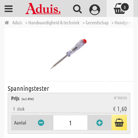
0
Aduis
> Handvaardigheid & techniek
> Gereedschap
> Handgereed
Spanningstester
Prijs
N° 502233
(incl. BTW)
€ 1,60
1
stuk
Aantal