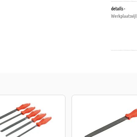
details -
Werkplaatsvij