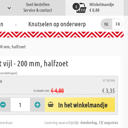
Snel-bestellen
Winkelmandje
0
Service & contact
€ 0,00
.
en
Knutselen op onderwerp
NL
FR
200 mm, halfzoet
 vijl - 200 mm, halfzoet
eoordelingen)
N° 501996
W)
€ 4,80
€ 3,35
in plaats van
In het winkelmandje
everbaar
Levering waarschijnlijk:
donderdag, 13/ augustus