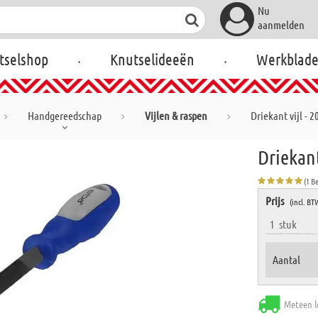
Nu
aanmelden
.
.
tselshop
Knutselideeën
Werkblad
Handgereedschap
Vijlen & raspen
Driekant vijl - 
Driekant
(1 B
Prijs
(incl. BT
1
stuk
Aantal
Meteen l