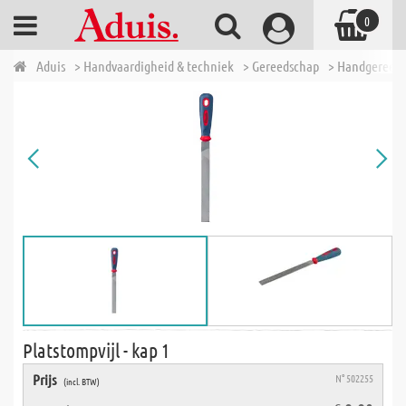
0
Aduis
> Handvaardigheid & techniek
> Gereedschap
> Handgereed
Platstompvijl - kap 1
Prijs
N° 502255
(incl. BTW)