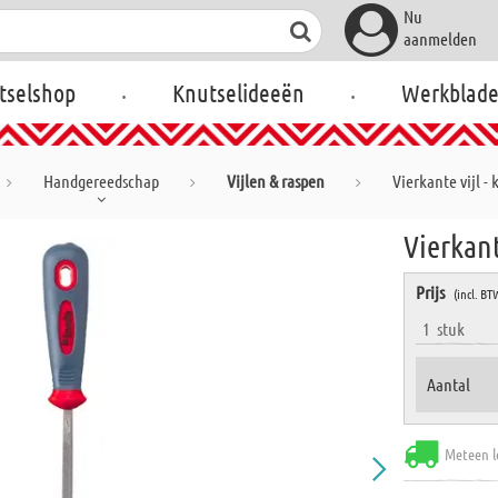
Nu
aanmelden
.
.
tselshop
Knutselideeën
Werkblad
Handgereedschap
Vijlen & raspen
Vierkante vijl - 
Vierkant
Prijs
(incl. BT
1
stuk
Aantal
Meteen l