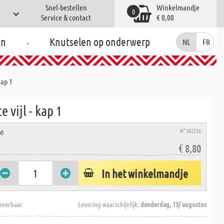
Snel-bestellen
Winkelmandje
0
Service & contact
€ 0,00
.
en
Knutselen op onderwerp
NL
FR
kap 1
e vijl - kap 1
N° 502256
W)
€ 8,80
In het winkelmandje
everbaar
Levering waarschijnlijk:
donderdag, 13/ augustus