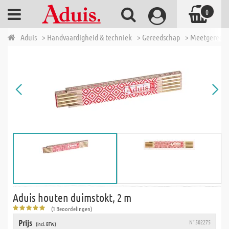
0
Aduis
> Handvaardigheid & techniek
> Gereedschap
> Meetgereed
Aduis houten duimstokt, 2 m
(1 Beoordelingen)
Prijs
N° 502275
(incl. BTW)