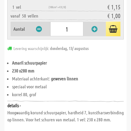
€ 1,15
1
vel
(100cm² = € 0,18)
€ 1,00
vanaf
50
vellen
Aantal
Levering waarschijnlijk:
donderdag, 13/ augustus
Amaril schuurpapier
230 x280 mm
Materiaal achterkant:
geweven linnen
speciaal voor metaal
korrel 80, grof
details -
Hoogwaardig korund schuurpapier, hardheid 7, kunstharsverbinding
op linnen. Voor het schuren van metaal. 1 vel: 230 x 280 mm.