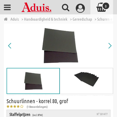
0
Aduis
> Handvaardigheid & techniek
> Gereedschap
> Schuren en p
Schuurlinnen - korrel 80, grof
(1 Beoordelingen)
Staffelprijzen
N° 501477
(incl. BTW)