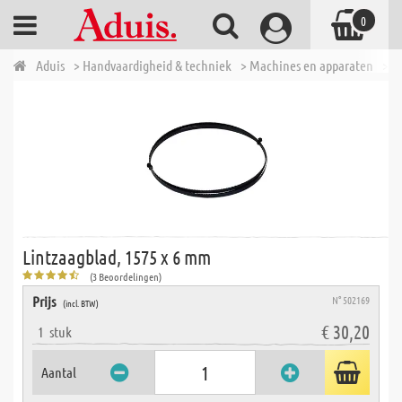
0
Aduis
> Handvaardigheid & techniek
> Machines en apparaten
> E
Lintzaagblad, 1575 x 6 mm
(3 Beoordelingen)
Prijs
N° 502169
(incl. BTW)
€ 30,20
1
stuk
Aantal