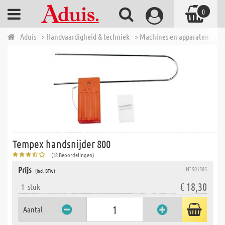
0
Aduis
> Handvaardigheid & techniek
> Machines en apparaten
> T
Tempex handsnijder 800
(18 Beoordelingen)
Prijs
N° 501585
(incl. BTW)
€ 18,30
1
stuk
Aantal