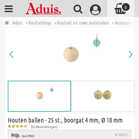
0
Aduis
> Knutselshop
> Knutsel- en ruwe materialen
> Accessoires 
Houten ballen - 25 st., boorgat 4 mm, Ø 18 mm
(32 Beoordelingen)
Prijs
N° 307211
(incl. BTW)