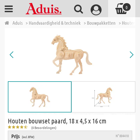
0
Aduis
> Handvaardigheid & techniek
> Bouwpakketten
> Houten b
Houten bouwset paard, 18 x 4,5 x 16 cm
(4 Beoordelingen)
Prijs
N° 804410
(incl. BTW)