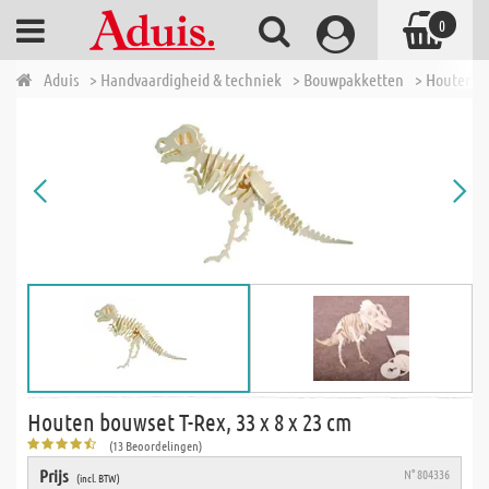
0
Aduis
> Handvaardigheid & techniek
> Bouwpakketten
> Houten b
Houten bouwset T-Rex, 33 x 8 x 23 cm
(13 Beoordelingen)
Prijs
N° 804336
(incl. BTW)