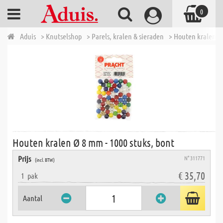
0
Aduis
> Knutselshop
> Parels, kralen & sieraden
> Houten kralen
Houten kralen Ø 8 mm - 1000 stuks, bont
Prijs
N° 311771
(incl. BTW)
€ 35,70
1
pak
Aantal