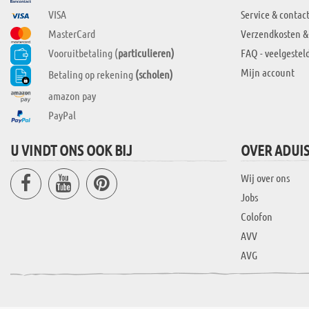
VISA
Service & contac
MasterCard
Verzendkosten &
Vooruitbetaling (
particulieren)
FAQ - veelgestel
Mijn account
Betaling op rekening
(scholen)
amazon pay
PayPal
U VINDT ONS OOK BIJ
OVER ADUI
Wij over ons
Jobs
Colofon
AVV
AVG