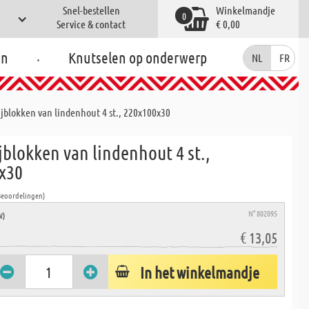
Snel-bestellen
Winkelmandje
0
Service & contact
€ 0,00
.
en
Knutselen op onderwerp
NL
FR
jblokken van lindenhout 4 st., 220x100x30
blokken van lindenhout 4 st.,
x30
Beoordelingen)
N° 802095
W)
€ 13,05
In het winkelmandje