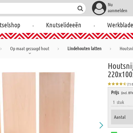
Nu
aanmelden
.
.
tselshop
Knutselideeën
Werkblad
Op maat gezaagd hout
Lindehouten latten
Houtsni
Houtsnij
220x100
(73 
Prijs
(incl. BT
1
stuk
Aantal