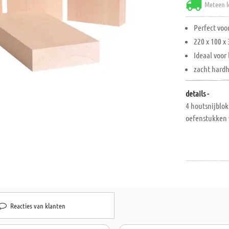
Meteen l
Perfect voo
220 x 100 x
Ideaal voor
zacht hard
details -
4 houtsnijblok
oefenstukken v
Reacties van klanten