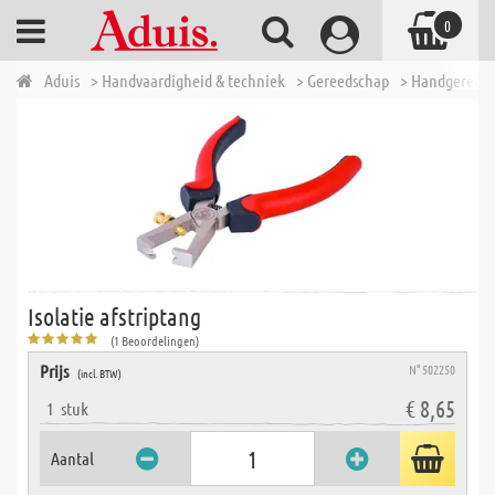
0
Aduis
> Handvaardigheid & techniek
> Gereedschap
> Handgereed
Isolatie afstriptang
(1 Beoordelingen)
Prijs
N° 502250
(incl. BTW)
€ 8,65
1
stuk
Aantal