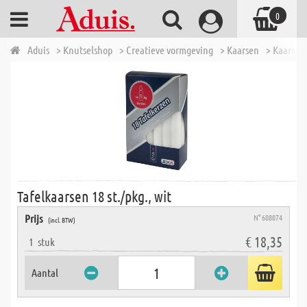
0
Aduis
> Knutselshop
> Creatieve vormgeving
> Kaarsen
> Kaarsen 
Tafelkaarsen 18 st./pkg., wit
Prijs
N° 608074
(incl. BTW)
€ 18,35
1
stuk
Aantal