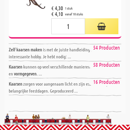
€ 4,30
1 stuk
€ 4,10
vanaf 10 stuks
Kaarsen gieten & dompelen
54 Producten
Zelf kaarsen maken
is met de juiste handleiding een creatieve en
interessante hobby. Je hebt nodig: ...
Kaarsen versieren & vormgeven
58 Producten
Kaarsen
kunnen op veel verschillende manieren worden
versierd
en
vormgegeven
. ...
Kaarsen kant en klaar
16 Producten
Kaarsen
zorgen voor aangenaam licht en zijn essentieel tijdens
belangrijke feestdagen. Geproduceerd ...