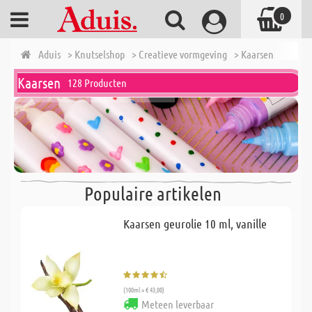
0
Aduis
> Knutselshop
> Creatieve vormgeving
> Kaarsen
Kaarsen
128 Producten
Populaire artikelen
Kaarsen geurolie 10 ml, vanille
(100ml = € 43,00)
Meteen leverbaar