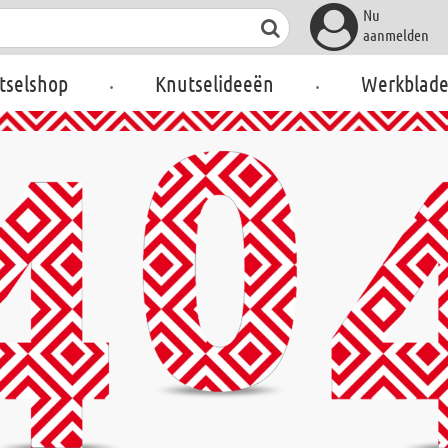
Nu
aanmelden
.
.
tselshop
Knutselideeën
Werkblad