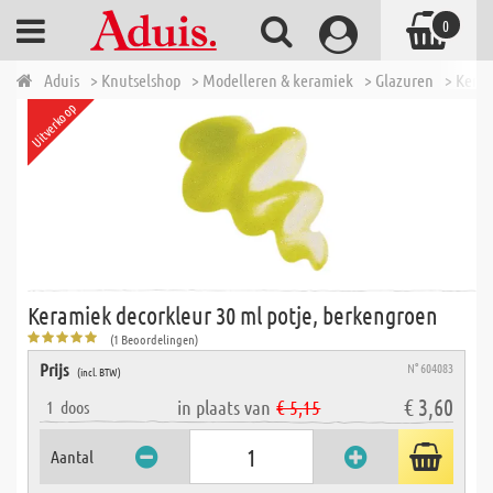
0
Aduis
> Knutselshop
> Modelleren & keramiek
> Glazuren
> Keram
Uitverkoop
Keramiek decorkleur 30 ml potje, berkengroen
(1 Beoordelingen)
Prijs
N° 604083
(incl. BTW)
€ 3,60
in plaats van
€ 5,15
1
doos
Aantal