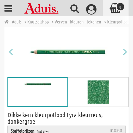
0
Aduis
> Knutselshop
> Verven - kleuren - tekenen
> Kleurpotloden
Dikke kern kleurpotlood Lyra kleurreus,
donkergroe
Staffelprijzen
N° 502457
(incl. BTW)