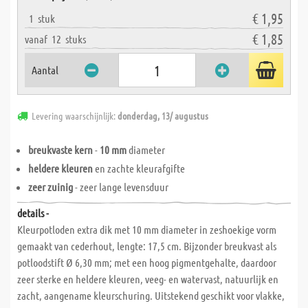
€ 1,95
1
stuk
€ 1,85
vanaf
12
stuks
Aantal
Levering waarschijnlijk:
donderdag, 13/ augustus
breukvaste kern
-
10 mm
diameter
heldere kleuren
en zachte kleurafgifte
zeer zuinig
- zeer lange levensduur
details -
Kleurpotloden extra dik met 10 mm diameter in zeshoekige vorm
gemaakt van cederhout, lengte: 17,5 cm. Bijzonder breukvast als
potloodstift Ø 6,30 mm; met een hoog pigmentgehalte, daardoor
zeer sterke en heldere kleuren, veeg- en watervast, natuurlijk en
zacht, aangename kleurschuring. Uitstekend geschikt voor vlakke,