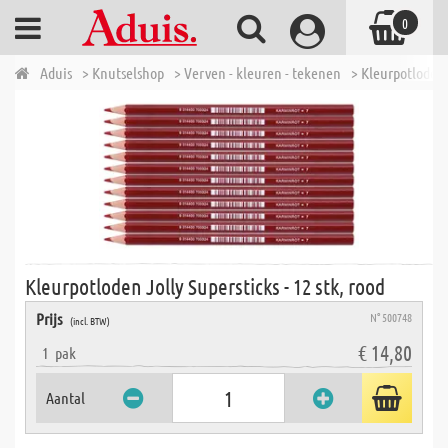
0
Aduis
> Knutselshop
> Verven - kleuren - tekenen
> Kleurpotloden
Kleurpotloden Jolly Supersticks - 12 stk, rood
Prijs
N° 500748
(incl. BTW)
€ 14,80
1
pak
Aantal