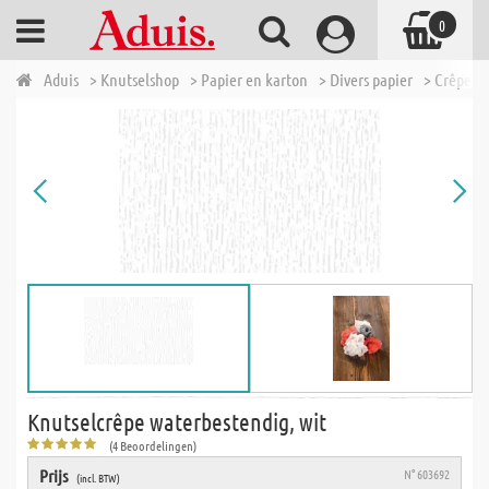
0
Aduis
> Knutselshop
> Papier en karton
> Divers papier
> Crêpepap
Knutselcrêpe waterbestendig, wit
(4 Beoordelingen)
Prijs
N° 603692
(incl. BTW)