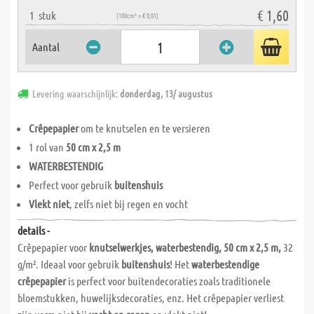
€ 1,60
1
stuk
(100cm² = € 0,01)
Aantal
Levering waarschijnlijk:
donderdag, 13/ augustus
Crêpepapier
om te knutselen en te versieren
1 rol van
50 cm x 2,5 m
WATERBESTENDIG
Perfect voor gebruik
buitenshuis
Vlekt niet
, zelfs niet bij regen en vocht
details -
Crêpepapier voor
knutselwerkjes, waterbestendig, 50 cm x 2,5 m,
32
g/m². Ideaal voor gebruik
buitenshuis
! Het
waterbestendige
crêpepapier
is perfect voor buitendecoraties zoals traditionele
bloemstukken, huwelijksdecoraties, enz. Het crêpepapier verliest