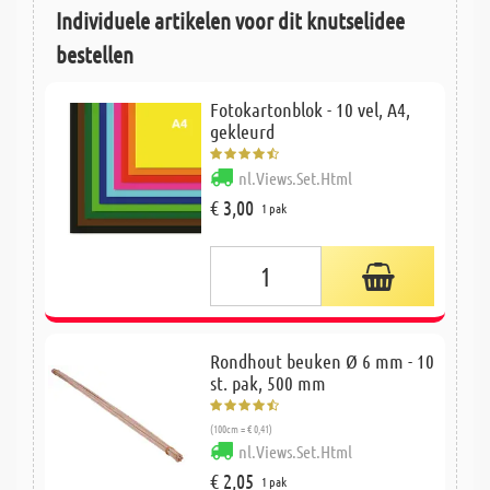
Individuele artikelen voor dit knutselidee
bestellen
Fotokartonblok - 10 vel, A4,
gekleurd
nl.Views.Set.Html
€ 3,00
1 pak
Rondhout beuken Ø 6 mm - 10
st. pak, 500 mm
(100cm = € 0,41)
nl.Views.Set.Html
€ 2,05
1 pak