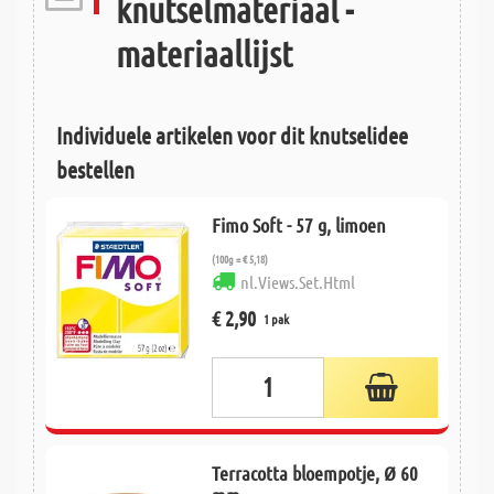
knutselmateriaal -
materiaallijst
Individuele artikelen voor dit knutselidee
bestellen
Fimo Soft - 57 g, limoen
(100g = € 5,18)
nl.Views.Set.Html
€ 2,90
1 pak
Terracotta bloempotje, Ø 60