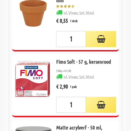
mm
nl.Views.Set.Html
€ 0,55
1 stuk
Fimo Soft - 57 g, kersenrood
(100g = € 5,18)
nl.Views.Set.Html
€ 2,90
1 pak
Matte acrylverf - 50 ml,