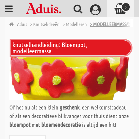
0
Aduis
> Knutselideeën
> Modelleren
> MODELLEERMASSA'S
knutselhandleiding: Bloempot,
modelleermassa
Of het nu als een klein
geschenk
, een welkomstcadeau
of als een decoratieve blikvanger voor thuis dient onze
bloempot
met
bloemendecoratie
is altijd een hit!