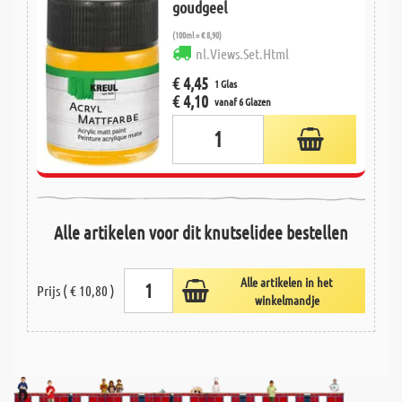
goudgeel
(100ml = € 8,90)
nl.Views.Set.Html
€ 4,45
1 Glas
€ 4,10
vanaf 6 Glazen
Alle artikelen voor dit knutselidee bestellen
Alle artikelen in het
Prijs ( € 10,80 )
winkelmandje