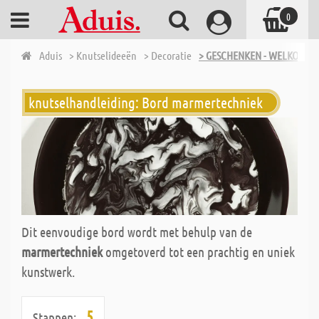
0
Aduis
> Knutselideeën
> Decoratie
> GESCHENKEN - WELKOMST
knutselhandleiding: Bord marmertechniek
Dit eenvoudige bord wordt met behulp van de
marmertechniek
omgetoverd tot een prachtig en uniek
kunstwerk.
5
Stappen: