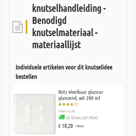
knutselhandleiding -
Benodigd
knutselmateriaal -
materiaallijst
Individuele artikelen voor dit knutselidee
bestellen
Botz vloeibaar glazuur
glanzend, wit 200 ml
(100ml = € 5,10)
nl.Views.Set.Html
€ 10,20
1 doos