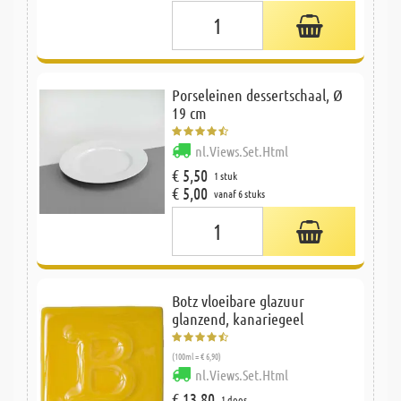
Porseleinen dessertschaal, Ø
19 cm
nl.Views.Set.Html
€ 5,50
1 stuk
€ 5,00
vanaf 6 stuks
Botz vloeibare glazuur
glanzend, kanariegeel
(100ml = € 6,90)
nl.Views.Set.Html
€ 13,80
1 doos