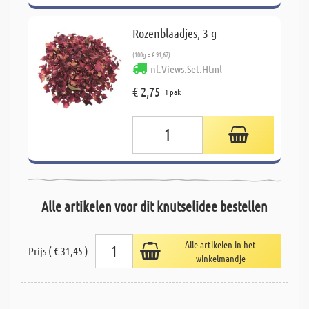
Rozenblaadjes, 3 g
(100g = € 91,67)
nl.Views.Set.Html
€ 2,75
1 pak
Alle artikelen voor dit knutselidee bestellen
Alle artikelen in het
Prijs ( € 31,45 )
winkelmandje