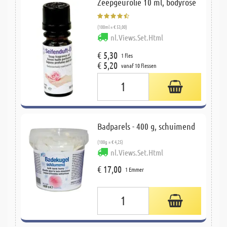
Zeepgeurolie 10 ml, bodyrose
(100ml = € 53,00)
nl.Views.Set.Html
€ 5,30
1 fles
€ 5,20
vanaf 10 flessen
Badparels - 400 g, schuimend
(100g = € 4,25)
nl.Views.Set.Html
€ 17,00
1 Emmer