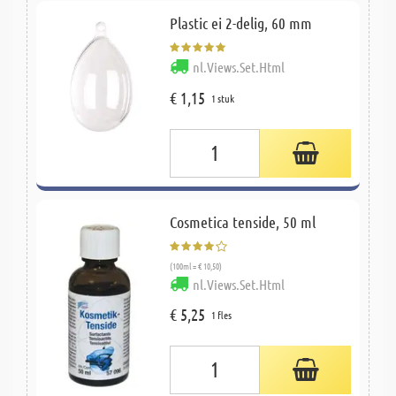
Plastic ei 2-delig, 60 mm
nl.Views.Set.Html
€ 1,15
1 stuk
Cosmetica tenside, 50 ml
(100ml = € 10,50)
nl.Views.Set.Html
€ 5,25
1 fles