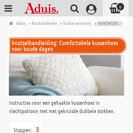
0
Aduis
> Knutselideeën
> Textiel versieren
> HANDWERKEN
knutselhandleiding: Comfortabele kussenhoes
voor koude dagen
Instructies voor een gehaakte kussenhoes in
vlechtpatroon met met gekruisde dubbele stokken.
3
Stappen: