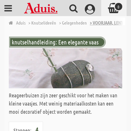
0
Aduis
> Knutselideeën
> Gelegenheden
> VOORJAAR, LENTE
knutselhandleiding: Een elegante vaas
Reageerbuizen zijn zeer geschikt voor het maken van
kleine vaasjes. Met weinig materiaalkosten kan een
mooi decoratief object worden gemaakt.
4
Stappen: