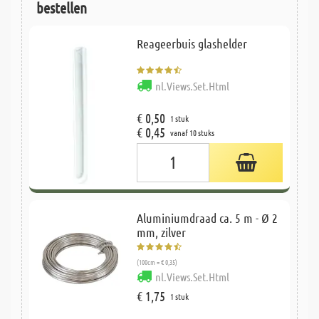
bestellen
Reageerbuis glashelder
nl.Views.Set.Html
€ 0,50
1 stuk
€ 0,45
vanaf 10 stuks
Aluminiumdraad ca. 5 m - Ø 2
mm, zilver
(100cm = € 0,35)
nl.Views.Set.Html
€ 1,75
1 stuk