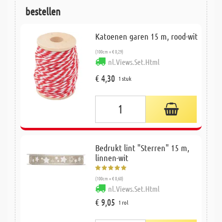
bestellen
Katoenen garen 15 m, rood-wit
(100cm = € 0,29)
nl.Views.Set.Html
€ 4,30
1 stuk
Bedrukt lint "Sterren" 15 m,
linnen-wit
(100cm = € 0,60)
nl.Views.Set.Html
€ 9,05
1 rol