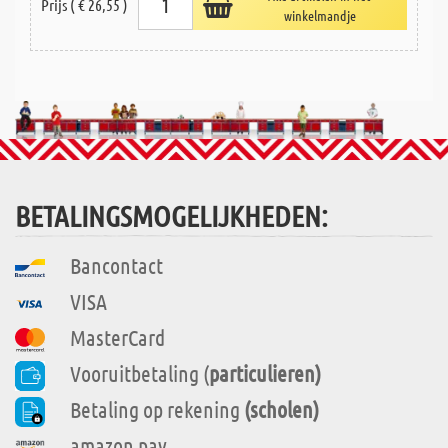
Prijs ( € 26,55 )
winkelmandje
BETALINGSMOGELIJKHEDEN:
Bancontact
VISA
MasterCard
Vooruitbetaling (
particulieren)
Betaling op rekening
(scholen)
amazon pay