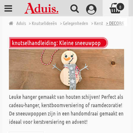
0
Aduis
> Knutselideeën
> Gelegenheden
> Kerst
> DECORATIEVE
knutselhandleiding: Kleine sneeuwpop
Leuke hanger gemaakt van houten schijven! Perfect als
cadeau-hanger, kerstboomversiering of raamdecoratie!
De sneeuwpoppen zijn in een handomdraai gemaakt en
ideaal voor kerstversiering en advent!