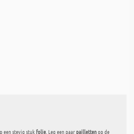
p een stevig stuk
folie
. Leg een paar
pailletten
op de