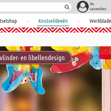
Nu
aanmelden
.
.
tselshop
Knutselideeën
Werkblad
vlinder- en libellendesign