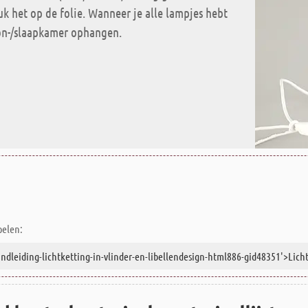
k het op de folie. Wanneer je alle lampjes hebt
on-/slaapkamer ophangen.
pelen: