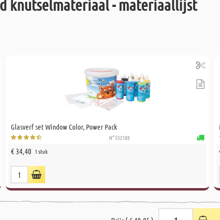
 knutselmateriaal - materiaallijst
Glasverf set Window Color, Power Pack
N° 532188
€ 34,40
1 stuk