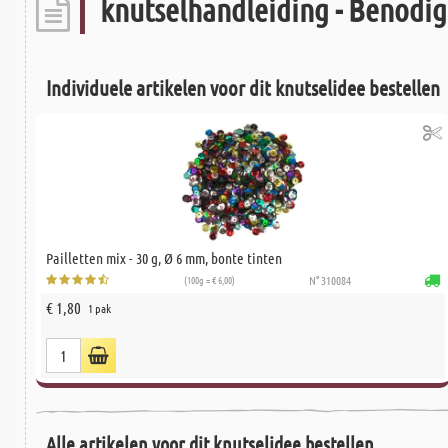
knutselhandleiding - Benodigd
Individuele artikelen voor dit knutselidee bestellen
Pailletten mix - 30 g, Ø 6 mm, bonte tinten
(100g = € 6,00)
N° 310084
€ 1,80
1 pak
Alle artikelen voor dit knutselidee bestellen