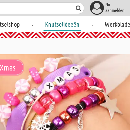
Nu
aanmelden
.
.
tselshop
Knutselideeën
Werkblad
 Xmas