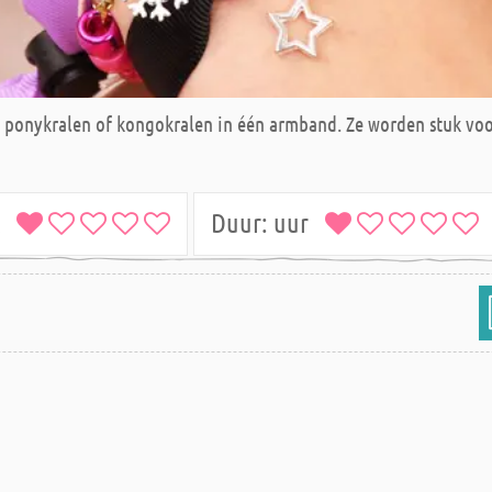
n ponykralen of kongokralen in één armband. Ze worden stuk voo
jk
Duur:
uur