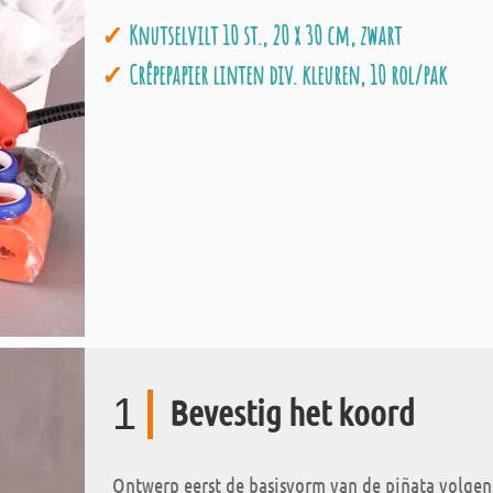
Knutselvilt 10 st., 20 x 30 cm, zwart
Crêpepapier linten div. kleuren, 10 rol/pak
1
Bevestig het koord
Ontwerp eerst de basisvorm van de piñata volgens o