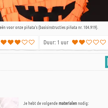
voor onze piñata's (basisinstructies piñata nr. 104.919).
m
Duur:
1 uur
Je hebt de volgende
materialen
nodig: