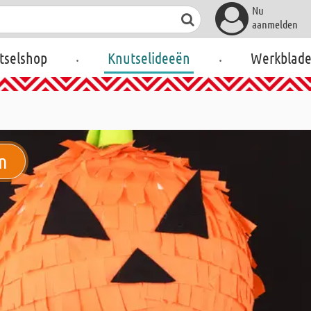
Nu
aanmelden
.
.
tselshop
Knutselideeën
Werkblad
n