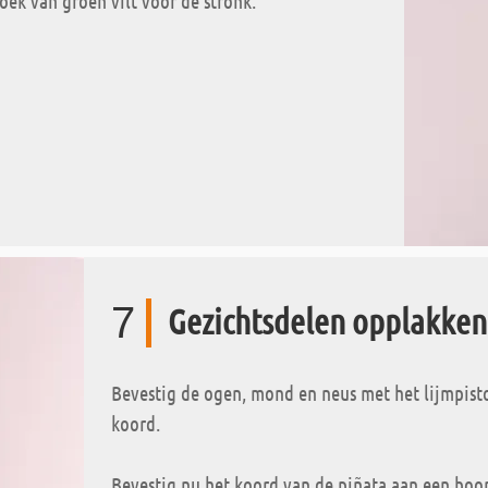
oek van groen vilt voor de stronk.
7
Gezichtsdelen opplakken
Bevestig de ogen, mond en neus met het lijmpisto
koord.
Bevestig nu het koord van de piñata aan een bo