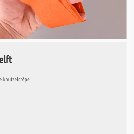
elft
e knutselcrêpe.