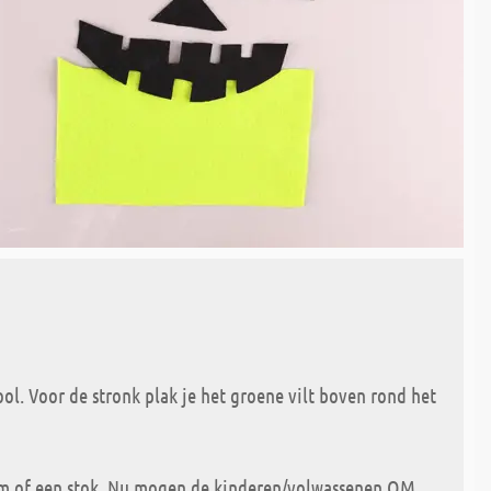
ol. Voor de stronk plak je het groene vilt boven rond het
om of een stok. Nu mogen de kinderen/volwassenen OM