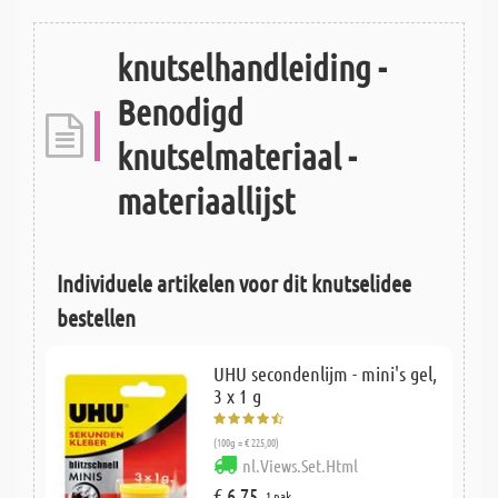
knutselhandleiding -
Benodigd
knutselmateriaal -
materiaallijst
Individuele artikelen voor dit knutselidee
bestellen
UHU secondenlijm - mini's gel,
3 x 1 g
(100g = € 225,00)
nl.Views.Set.Html
€ 6,75
1 pak