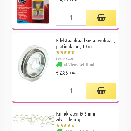
Edelstaaldraad sieradendraad,
platinakleur, 10 m
(100cm = € 0,29)
nl.Views.Set.Html
€ 2,85
1 rol
Knijpkralen Ø 2 mm,
zilverkleurig