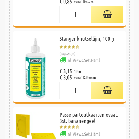
€ 0,85
vanaf 10 stuks
Stanger knutsellijm, 100 g
(100g = € 3,15)
nl.Views.Set.Html
€ 3,15
1 fles
€ 3,05
vanaf 12 flessen
Passe-partoutkaarten ovaal,
3st. bananengeel
nl.Views.Set.Html