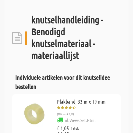
knutselhandleiding -
Benodigd
knutselmateriaal -
materiaallijst
Individuele artikelen voor dit knutselidee
bestellen
Plakband, 33 m x 19 mm
(100cm = € 0,03)
nl.Views.Set.Html
€ 1,05
1 stuk