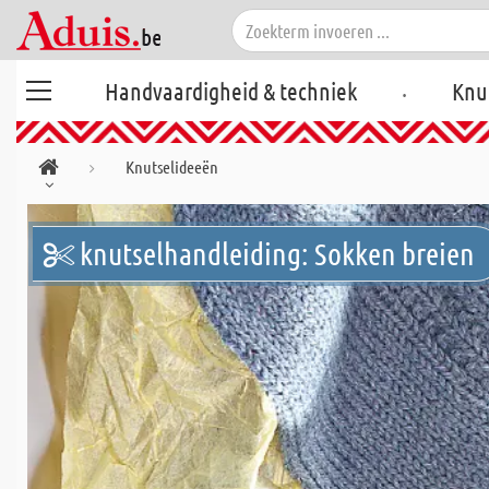
.
Handvaardigheid & techniek
Knu
Knutselideeën
knutselhandleiding: Sokken breien