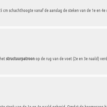
5 cm schachthoogte vanaf de aanslag de steken van de 1e en 4e n
 het
structuurpatroon
op de rug van de voet (2e en 3e naald) verd
ste steek van de 1e en 4e naald gebreid. Omdat de boemerang hie