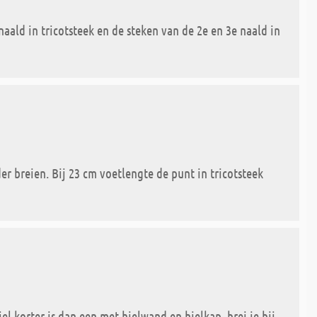
aald in tricotsteek en de steken van de 2e en 3e naald in
er breien. Bij 23 cm voetlengte de punt in tricotsteek
l korter is dan een met hielwand en hielkap, brei je bij