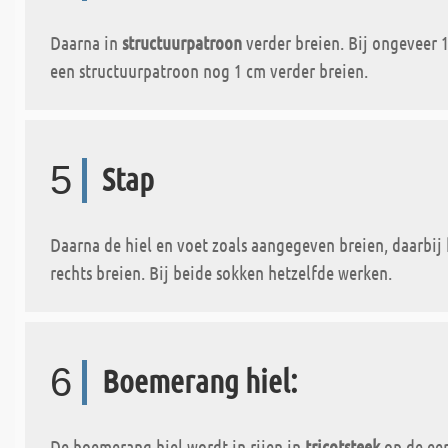
Daarna in
structuurpatroon
verder breien. Bij ongeveer 1
een structuurpatroon nog 1 cm verder breien.
5
Stap
Daarna de hiel en voet zoals aangegeven breien, daarbij
rechts breien. Bij beide sokken hetzelfde werken.
6
Boemerang hiel:
De boemerang hiel wordt in rijen in
tricotsteek
op de eer