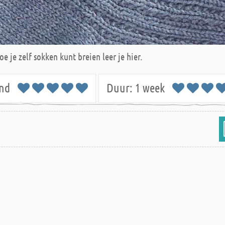
e je zelf sokken kunt breien leer je hier.
send
Duur:
1 week