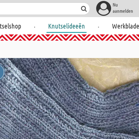
Nu
aanmelden
.
.
tselshop
Knutselideeën
Werkblad