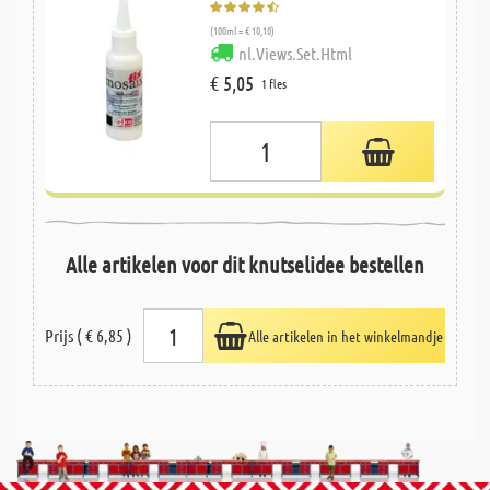
(100ml = € 10,10)
nl.Views.Set.Html
€ 5,05
1 fles
Alle artikelen voor dit knutselidee bestellen
Prijs ( € 6,85 )
Alle artikelen in het winkelmandje