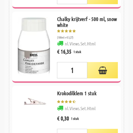
Chalky krijtverf - 500 ml, snow
white
(100ml = € 3,27)
nl.Views.Set.Html
€ 16,35
1 stuk
Krokodilklem 1 stuk
nl.Views.Set.Html
€ 0,30
1 stuk