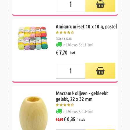
Amigurumi-set 10 x 10 g, pastel
(100g = € 30,80)
nl.Views.Set.Html
€ 7,70
1 set
Macramé olijven - gebleekt
gelakt, 22 x 32 mm
nl.Views.Set.Html
€ 0,35
€ 0,50
1 stuk