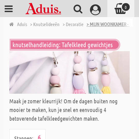
0
Aduis
> Knutselideeën
> Decoratie
> MIJN WOONKAMER - OVER
knutselhandleiding: Tafelkleed gewichtjes
Maak je zomer kleurrijk! Om de dagen buiten nog
mooier te maken, kun je snel en eenvoudig 4
betoverende tafelkleedgewichten maken.
6
Stappen: