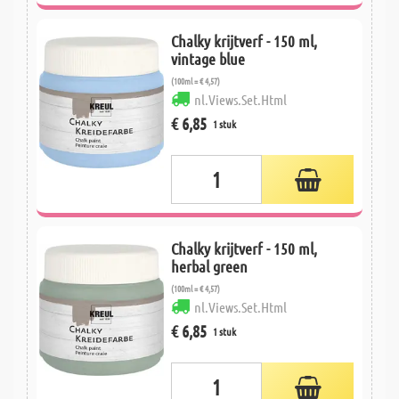
Chalky krijtverf - 150 ml,
vintage blue
(100ml = € 4,57)
nl.Views.Set.Html
€ 6,85
1 stuk
Chalky krijtverf - 150 ml,
herbal green
(100ml = € 4,57)
nl.Views.Set.Html
€ 6,85
1 stuk