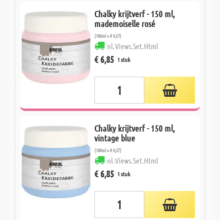
Chalky krijtverf - 150 ml,
mademoiselle rosé
(100ml = € 4,57)
nl.Views.Set.Html
€ 6,85
1 stuk
Chalky krijtverf - 150 ml,
vintage blue
(100ml = € 4,57)
nl.Views.Set.Html
€ 6,85
1 stuk