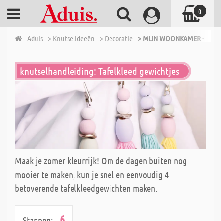
0
Aduis
> Knutselideeën
> Decoratie
> MIJN WOONKAMER - OVER
knutselhandleiding: Tafelkleed gewichtjes
Maak je zomer kleurrijk! Om de dagen buiten nog
mooier te maken, kun je snel en eenvoudig 4
betoverende tafelkleedgewichten maken.
6
Stappen: