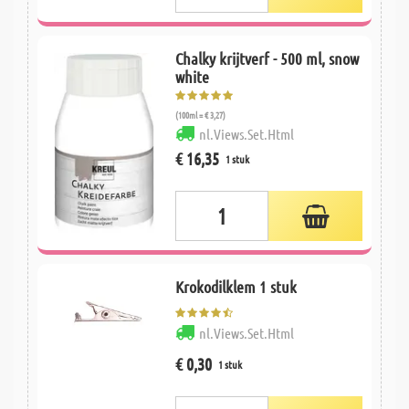
Chalky krijtverf - 500 ml, snow
white
(100ml = € 3,27)
nl.Views.Set.Html
€ 16,35
1 stuk
Krokodilklem 1 stuk
nl.Views.Set.Html
€ 0,30
1 stuk