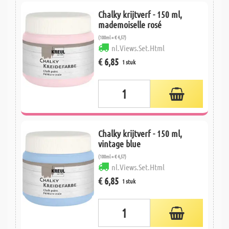
Chalky krijtverf - 150 ml,
mademoiselle rosé
(100ml = € 4,57)
nl.Views.Set.Html
€ 6,85
1 stuk
Chalky krijtverf - 150 ml,
vintage blue
(100ml = € 4,57)
nl.Views.Set.Html
€ 6,85
1 stuk