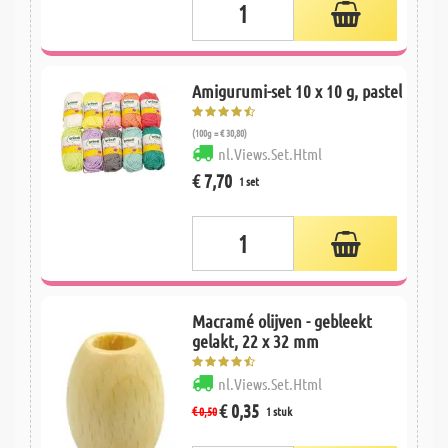
Amigurumi-set 10 x 10 g, pastel
(100g = € 30,80)
nl.Views.Set.Html
€ 7,70
1 set
Macramé olijven - gebleekt
gelakt, 22 x 32 mm
nl.Views.Set.Html
€ 0,35
€ 0,50
1 stuk