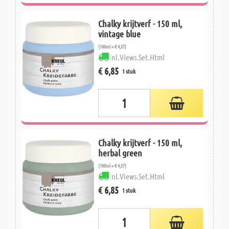
Chalky krijtverf - 150 ml,
vintage blue
(100ml = € 4,57)
nl.Views.Set.Html
€ 6,85
1 stuk
Chalky krijtverf - 150 ml,
herbal green
(100ml = € 4,57)
nl.Views.Set.Html
€ 6,85
1 stuk